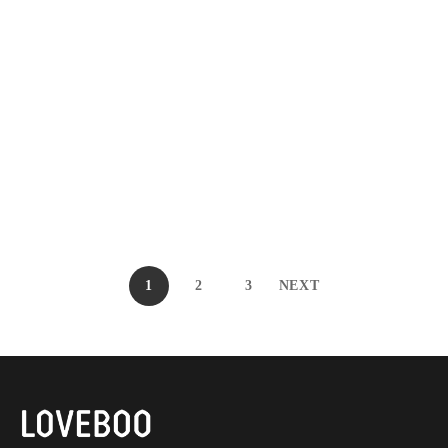
Blusa Tamara Beige
Blusa Tamara Marrón
S/
62.00
S/
62.00
S
M
L
S
M
L
1
2
3
NEXT