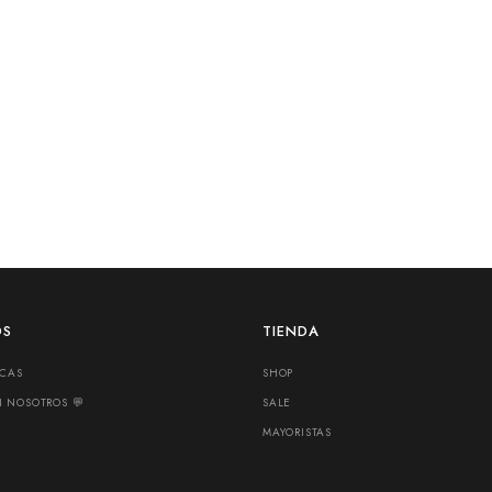
TALLAS
egro
26
28
30
OS
TIENDA
ICAS
SHOP
 NOSOTROS 💬
SALE
MAYORISTAS