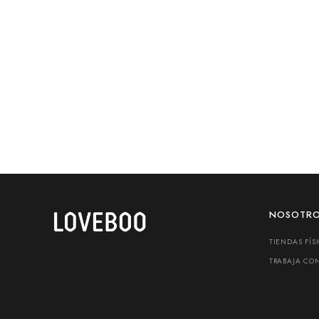
TALLAS
Capri Pants Beige
Capri Pants N
26
28
30
S/
51.00
S/
51.00
NOSOTR
TIENDAS FÍS
TRABAJA CON