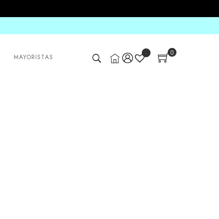
0
MAYORISTAS
PRE-
VENTA
Blusa Kaori Verde
S/
65.00