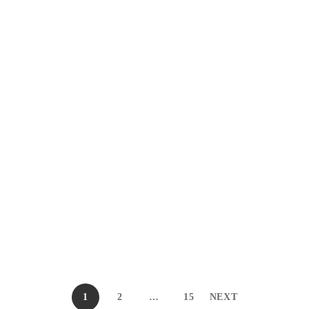
TALLAS
TALLAS
a
Top Hisam Verde
S
M
L
S
M
L
S/
49.00
TALLAS
TALLAS
la
Top Qipao Verde
S
M
L
S
M
L
S/
40.00
TALLAS
TALLAS
ris Claro
Blusa Julieta Marrón
XS
S
M
L
XS
S
M
S/
65.00
1
2
…
15
NEXT