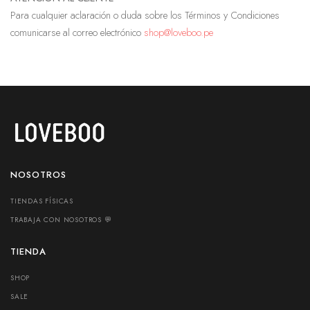
Para cualquier aclaración o duda sobre los Términos y Condiciones
comunicarse al correo electrónico
shop@loveboo.pe
NOSOTROS
TIENDAS FÍSICAS
TRABAJA CON NOSOTROS 💬
TIENDA
SHOP
SALE