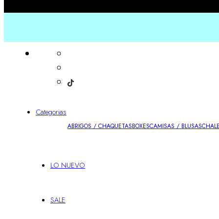
Categorias
ABRIGOS / CHAQUETAS
BOXES
CAMISAS / BLUSAS
CHALE
LO NUEVO
SALE