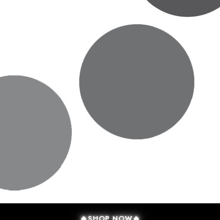
🔥SHOP NOW🔥