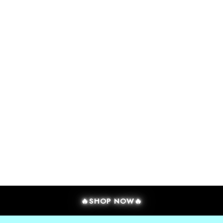
🔥SHOP NOW🔥