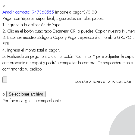
×
Añadir contacto: 947368555
Importe a pagar
S/
0.00
Pagar con Yape es súper fácil, sigue estos simples pasos:
1. Ingresa a la aplicación de Yape.
2. Clic en el botón cuadrado Escanear QR. o puedes Copiar nuestro Numer
3. Escanea nuestro código o Copia y Pega , aparecerá el nombre GRU
EIRL.
4. Ingresa el monto total a pagar.
5. Realizado en pago haz clic en el botón “Continuar” para adjuntar la captur
comprobante de pago) y podrás completar la compra. Te responderemos a 
confirmando tu pedido.
SOLTAR ARCHIVO PARA CARGAR
Seleccionar archivo
O
Por favor cargue su comprobante