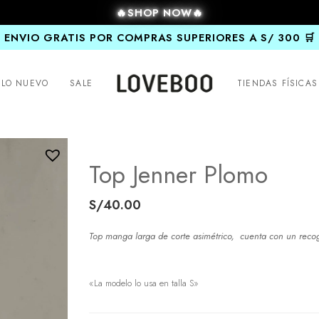
🔥SHOP NOW🔥
ENVIO GRATIS POR COMPRAS SUPERIORES A S/ 300 🛒
LO NUEVO
SALE
TIENDAS FÍSICAS
Top Jenner Plomo
S/
40.00
Top manga larga de corte asimétrico,
cuenta con un recog
«La modelo lo usa en talla S»