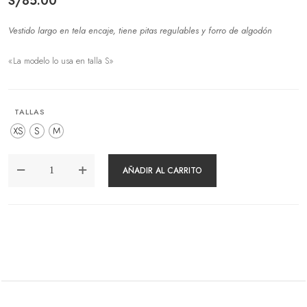
S/
85.00
Vestido largo en tela encaje, tiene pitas regulables y forro de algodón
«La modelo lo usa en talla S»
TALLAS
XS
S
M
VESTIDO
AÑADIR AL CARRITO
NARLIE
PERLA
CANTIDAD