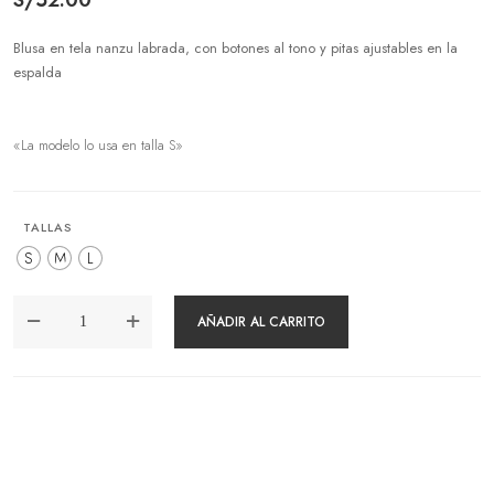
Blusa en tela nanzu labrada, con botones al tono y pitas ajustables en la
espalda
«La modelo lo usa en talla S»
TALLAS
S
M
L
BLUSA
AÑADIR AL CARRITO
PIA
CELESTE
CANTIDAD