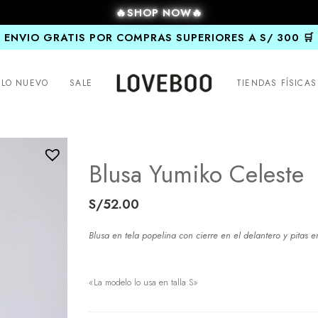
🔥SHOP NOW🔥
ENVIO GRATIS POR COMPRAS SUPERIORES A S/ 300 🛒
LO NUEVO
SALE
TIENDAS FÍSICAS
Blusa Yumiko Celeste
S/
52.00
Blusa en tela popelina con cierre en el delantero y pitas 
«La modelo lo usa en talla S»