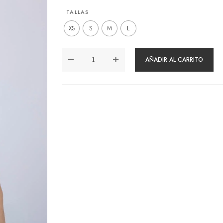
TALLAS
XS
S
M
L
BLUSA
AÑADIR AL CARRITO
YUMIKO
CELESTE
CANTIDAD