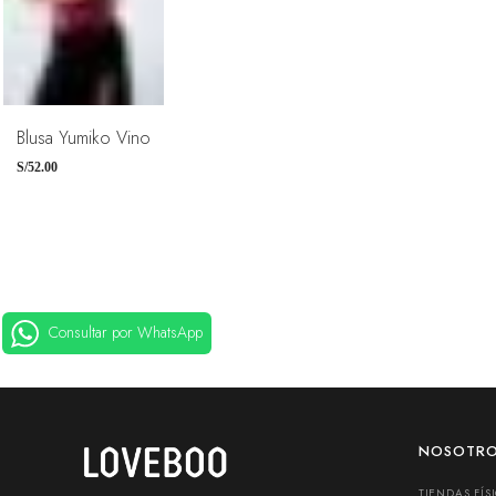
TALLAS
XS
S
M
Blusa Yumiko Vino
L
S/
52.00
Consultar por WhatsApp
NOSOTR
TIENDAS FÍS