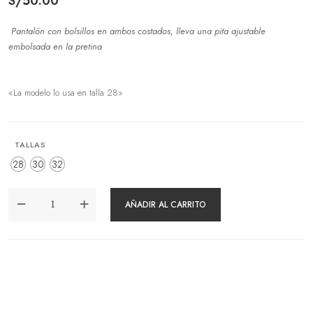
S/
50.00
Pantalón con bolsillos en ambos costados, lleva una pita ajustable
embolsada en la pretina
«La modelo lo usa en talla 28»
TALLAS
28
30
32
PANTALÓN
AÑADIR AL CARRITO
ALINA
BEIGE
CANTIDAD