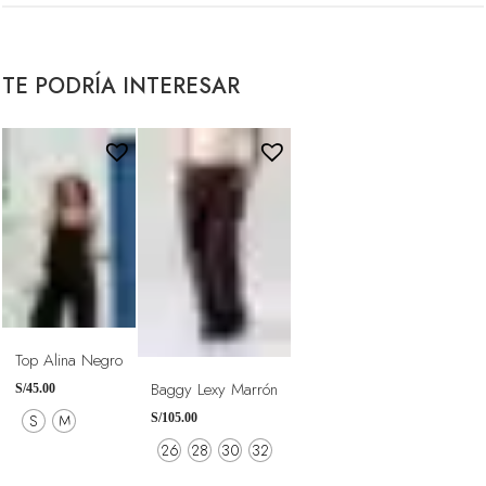
Top Alina Negro
Baggy Lexy Marrón
S/
45.00
S
M
S/
105.00
26
28
30
32