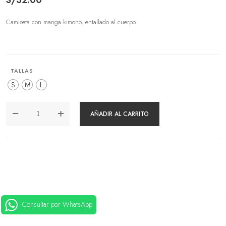
Camiseta con manga kimono, entallado al cuerpo
TALLAS
S
M
L
POLO
AÑADIR AL CARRITO
KIMONO
CHERRY
CANTIDAD
Consultar por WhatsApp