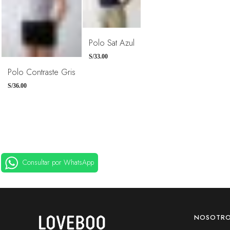
TALLAS
Polo Sat Azul
XS
S
S/
33.00
TALLAS
Polo Contraste Gris
XS
S
M
L
M
L
S/
36.00
Consultar por WhatsApp
NOSOTR