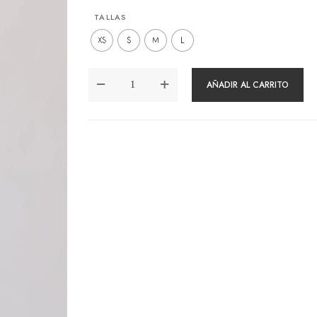
TALLAS
XS
S
M
L
POLO
AÑADIR AL CARRITO
SAT
VINO
CANTIDAD