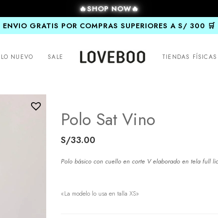
🔥SHOP NOW🔥
ENVIO GRATIS POR COMPRAS SUPERIORES A S/ 300 🛒
LO NUEVO
SALE
TIENDAS FÍSICAS
Polo Sat Vino
S/
33.00
Polo básico con cuello en corte V elaborado en tela full li
«La modelo lo usa en talla XS»