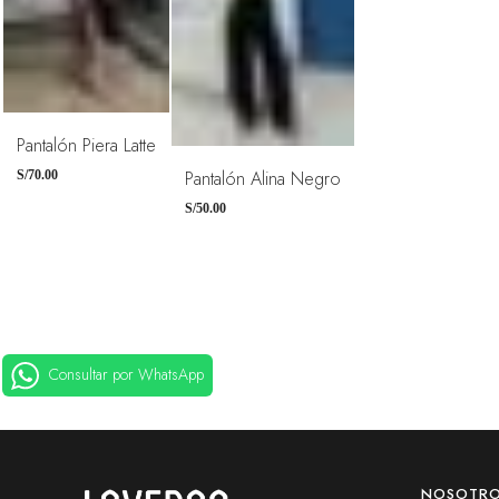
Pantalón Piera Latte
TALLAS
TALLAS
Pantalón Alina Negro
S/
70.00
26
28
30
32
28
30
32
S/
50.00
Consultar por WhatsApp
NOSOTR