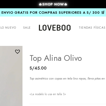
🔥SHOP NOW🔥
ENVIO GRATIS POR COMPRAS SUPERIORES A S/ 300 🛒
LO NUEVO
SALE
TIENDAS FÍSICAS
Top Alina Olivo
S/
45.00
Top asimétrico con copas en tela lino rayas, lleva pitas e
«La modelo lo usa en talla S»