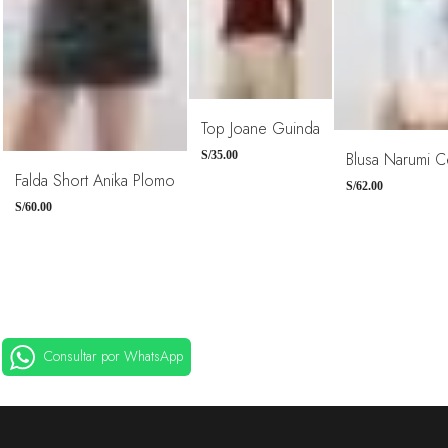
Top Joane Guinda
Blusa Narumi C
S/
35.00
TALLAS
TALLAS
TALLAS
Falda Short Anika Plomo
S/
62.00
26
28
30
32
S
M
L
XS
S
M
S/
60.00
Consultar por WhatsApp