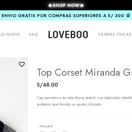
🔥SHOP NOW🔥
ENVIO GRATIS POR COMPRAS SUPERIORES A S/ 300 🛒
LO NUEVO
SALE
TIENDAS FÍSICAS
Top Corset Miranda G
S/
48.00
Top asimétrico en tela Stone stretch con delicados detal
posterior que brinda un ajuste cómodo
TALLAS