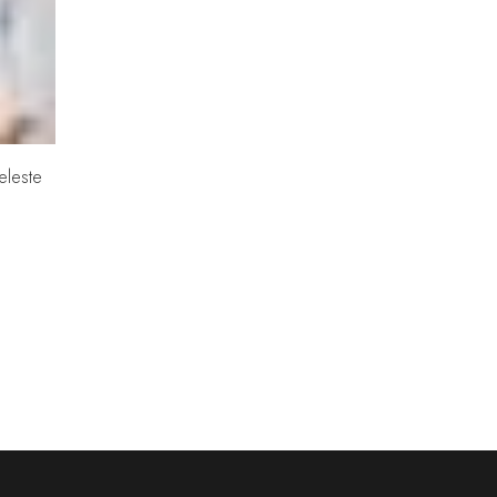
eleste
L