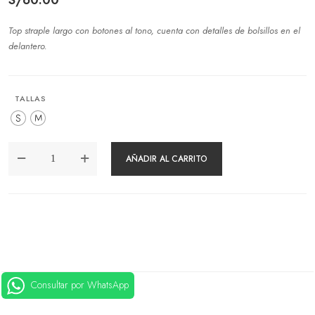
Top straple largo con botones al tono, cuenta con detalles de bolsillos en el
delantero.
TALLAS
S
M
TOP
AÑADIR AL CARRITO
STRAPLE
NEGRO
CANTIDAD
Consultar por WhatsApp