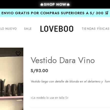
🔥SHOP NOW🔥
ENVIO GRATIS POR COMPRAS SUPERIORES A S/ 300 🛒
LO NUEVO
SALE
TIENDAS FÍSICAS
Vestido Dara Vino
S/
93.00
Vestido largo con detalle de blonda en el delantero y for
«La modelo lo usa en talla S»