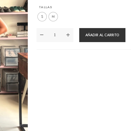
TALLAS
S
M
VESTIDO
AÑADIR AL CARRITO
DARA
VINO
CANTIDAD