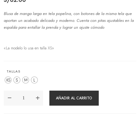
Blusa de manga larga en tela popelina, con botones de la misma tela que
aportan un acabado delicado y moderno. Cuenta con pitas ajustables en la
espalda para entallar la prenda y lograr un ajuste cómodo
«La modelo lo usa en talla XS»
TALLAS
XS
S
M
L
BLUSA
AÑADIR AL CARRITO
NARUMI
NEGRO
CANTIDAD