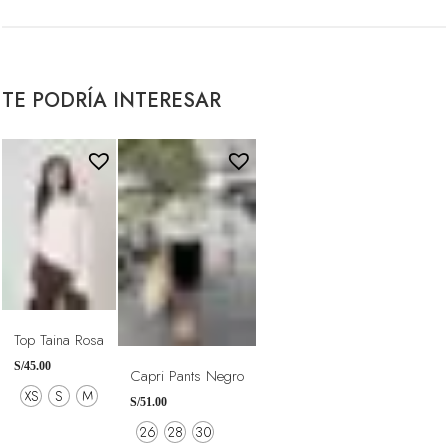
Top Taina Rosa
S/
45.00
Capri Pants Negro
XS
S
M
S/
51.00
26
28
30