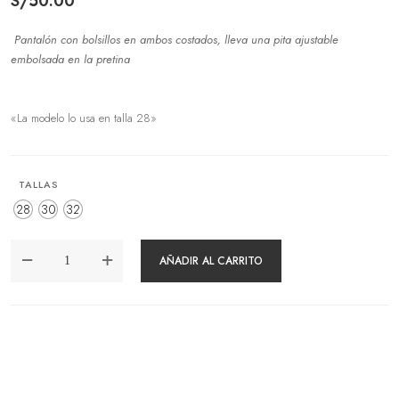
S/
50.00
Pantalón con bolsillos en ambos costados, lleva una pita ajustable
embolsada en la pretina
«La modelo lo usa en talla 28»
TALLAS
28
30
32
PANTALÓN
AÑADIR AL CARRITO
ALINA
OLIVO
CANTIDAD