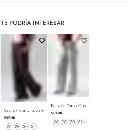
Pantalón Pareo Gris
Sastre Nora Chocolate
S/
74.00
S/
68.00
26
28
30
32
26
28
30
32