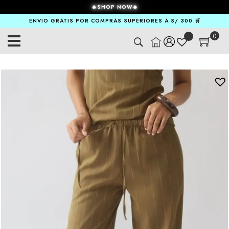
🔥SHOP NOW🔥
ENVIO GRATIS POR COMPRAS SUPERIORES A S/ 300 🛒
0